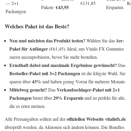
— 2+1
€131,85
Ko
€43,95
Pakete
Ersparnis
Packungen
Welches Paket ist das Beste?
Neu und möchten das Produkt testen?
1er-
Wählen Sie das
Paket für Anfänger
(€61,45). Ideal, um Vitalis FX Gummies
zuerst auszuprobieren, bevor Sie mehr bestellen.
Ernsthaft dabei und maximale Ergebnisse gewünscht?
Das
Bestseller-Paket mit 3+2 Packungen
ist die klügste Wahl. Sie
43%
sparen über
und haben genug Vorrat für mehrere Monate.
Mittelweg gesucht?
Verkaufsschlager-Paket mit 2+1
Das
Packungen
29% Ersparnis
bietet über
und ist perfekt für alle,
die es ernst meinen.
offiziellen Webseite vitalisfx.de
Alle Preisangaben sollten auf der
überprüft werden, da Aktionen sich ändern können. Die Bundles