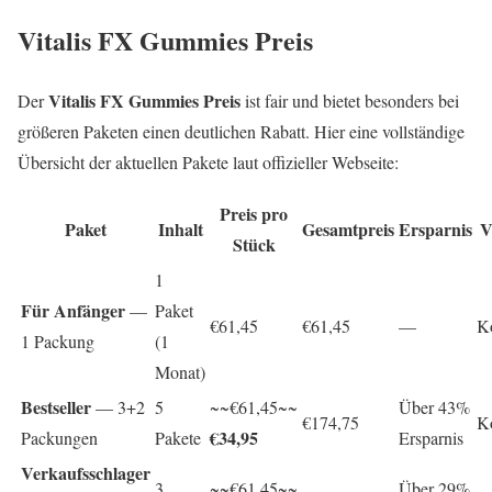
Vitalis FX Gummies Preis
Vitalis FX Gummies Preis
Der
ist fair und bietet besonders bei
größeren Paketen einen deutlichen Rabatt. Hier eine vollständige
Übersicht der aktuellen Pakete laut offizieller Webseite:
Preis pro
Paket
Inhalt
Gesamtpreis
Ersparnis
V
Stück
1
Für Anfänger
—
Paket
€61,45
€61,45
—
Ko
1 Packung
(1
Monat)
Bestseller
— 3+2
5
~~€61,45~~
Über 43%
€174,75
Ko
€34,95
Packungen
Pakete
Ersparnis
Verkaufsschlager
3
~~€61,45~~
Über 29%