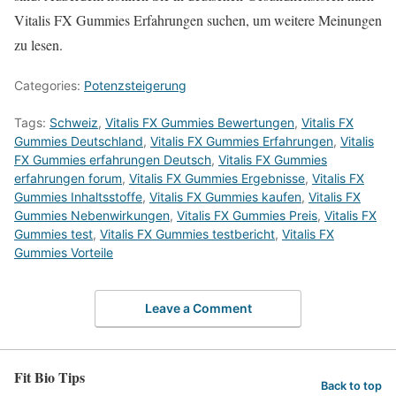
Vitalis FX Gummies Erfahrungen suchen, um weitere Meinungen
zu lesen.
Categories:
Potenzsteigerung
Tags:
Schweiz
,
Vitalis FX Gummies Bewertungen
,
Vitalis FX
Gummies Deutschland
,
Vitalis FX Gummies Erfahrungen
,
Vitalis
FX Gummies erfahrungen Deutsch
,
Vitalis FX Gummies
erfahrungen forum
,
Vitalis FX Gummies Ergebnisse
,
Vitalis FX
Gummies Inhaltsstoffe
,
Vitalis FX Gummies kaufen
,
Vitalis FX
Gummies Nebenwirkungen
,
Vitalis FX Gummies Preis
,
Vitalis FX
Gummies test
,
Vitalis FX Gummies testbericht
,
Vitalis FX
Gummies Vorteile
Leave a Comment
Fit Bio Tips
Back to top