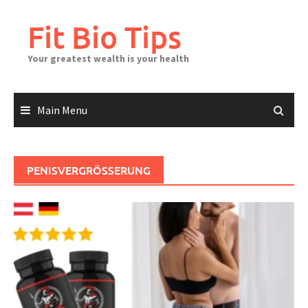
Skip
to
Fit Bio Tips
content
Your greatest wealth is your health
Main Menu
PENISVERGRÖSSERUNG