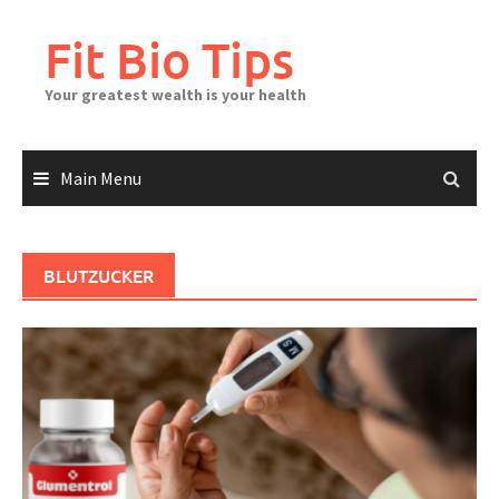
Skip
to
Fit Bio Tips
content
Your greatest wealth is your health
Main Menu
BLUTZUCKER