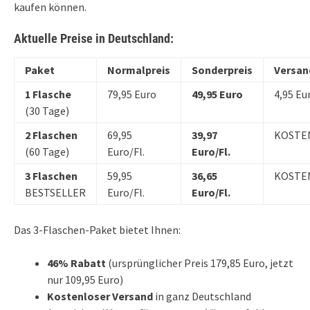
kaufen können.
Aktuelle Preise in Deutschland:
Paket
Normalpreis
Sonderpreis
Versan
1 Flasche
79,95 Euro
49,95 Euro
4,95 Eu
(30 Tage)
2 Flaschen
69,95
39,97
KOSTE
(60 Tage)
Euro/Fl.
Euro/Fl.
3 Flaschen
59,95
36,65
KOSTE
BESTSELLER
Euro/Fl.
Euro/Fl.
Das 3-Flaschen-Paket bietet Ihnen:
46% Rabatt
(ursprünglicher Preis 179,85 Euro, jetzt
nur 109,95 Euro)
Kostenloser Versand
in ganz Deutschland