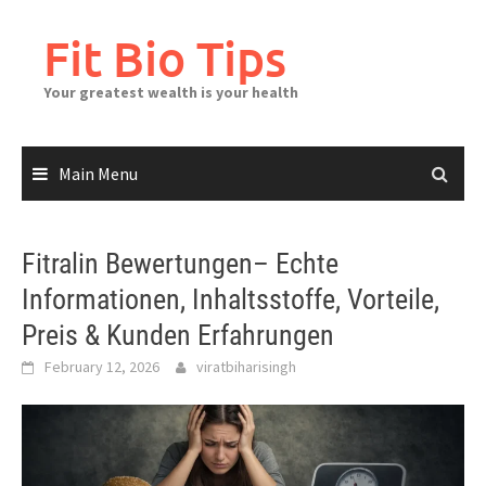
Skip
to
Fit Bio Tips
content
Your greatest wealth is your health
Main Menu
Fitralin Bewertungen– Echte
Informationen, Inhaltsstoffe, Vorteile,
Preis & Kunden Erfahrungen
February 12, 2026
viratbiharisingh