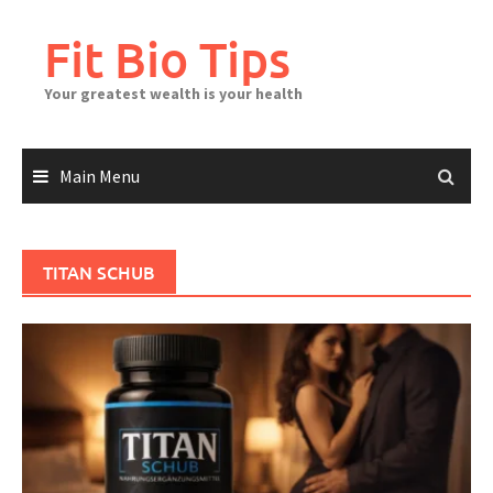
Skip
to
Fit Bio Tips
content
Your greatest wealth is your health
Main Menu
TITAN SCHUB