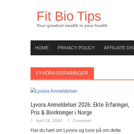
Skip
to
Fit Bio Tips
content
Your greatest wealth is your health
HOME
PRIVACY POLICY
AFFILIATE DI
LYVORA ERFARINGER
Lyvora Anmeldelser 2026: Ekte Erfaringer,
Pris & Bivirkninger i Norge
April 24, 2026
Comment
Har du hørt om Lyvora og lurer på om dette