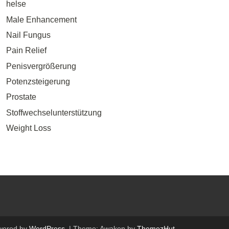
helse
Male Enhancement
Nail Fungus
Pain Relief
Penisvergrößerung
Potenzsteigerung
Prostate
Stoffwechselunterstützung
Weight Loss
wered by
WordPress
.
|
Theme: Awaken by
ThemezHut
.