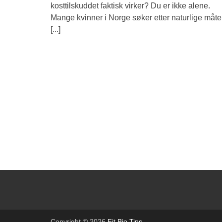
kosttilskuddet faktisk virker? Du er ikke alene.
Mange kvinner i Norge søker etter naturlige måte
[...]
Copyright © 2026
Fit Bio Tips
.