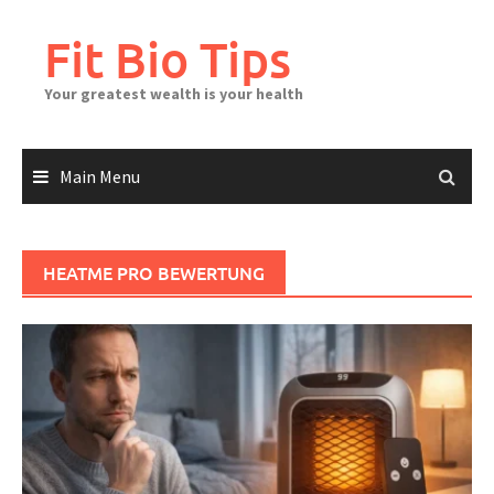
Skip
to
Fit Bio Tips
content
Your greatest wealth is your health
Main Menu
HEATME PRO BEWERTUNG